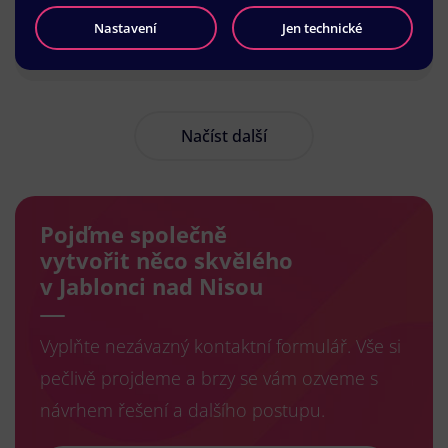
Nastavení
Jen technické
Načíst další
Pojďme společně
vytvořit něco skvělého
v Jablonci nad Nisou
Vyplňte nezávazný kontaktní formulář. Vše si
pečlivě projdeme a brzy se vám ozveme s
návrhem řešení a dalšího postupu.