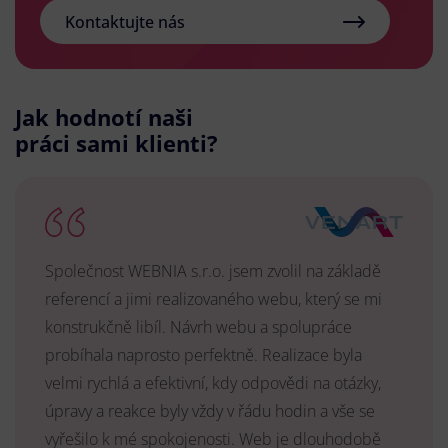
Kontaktujte nás
Jak hodnotí naši
práci sami klienti?
Společnost WEBNIA s.r.o. jsem zvolil na základě
referencí a jimi realizovaného webu, který se mi
konstrukčně libíl. Návrh webu a spolupráce
probíhala naprosto perfektně. Realizace byla
velmi rychlá a efektivní, kdy odpovědi na otázky,
úpravy a reakce byly vždy v řádu hodin a vše se
vyřešilo k mé spokojenosti. Web je dlouhodobě