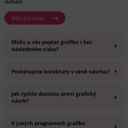
službám
.
Mám jiný dotaz
Můžu u vás poptat grafiku i bez
následného tisku?
Poskytujete korektury v ceně návrhu?
Jak rychle dostanu první grafický
návrh?
V jakých programech grafiku