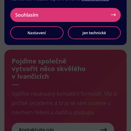
Souhlasím
Načíst další
Nastavení
Jen technické
Pojďme společně
vytvořit něco skvělého
v Ivančicích
Vyplňte nezávazný kontaktní formulář. Vše si
pečlivě projdeme a brzy se vám ozveme s
návrhem řešení a dalšího postupu.
Kontaktujte nás