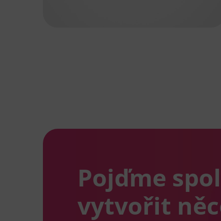
Pojďme spo
vytvořit ně