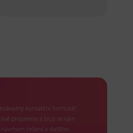
ezávazný kontaktní formulář.
člivě projdeme a brzy se vám
 návrhem řešení a dalšího