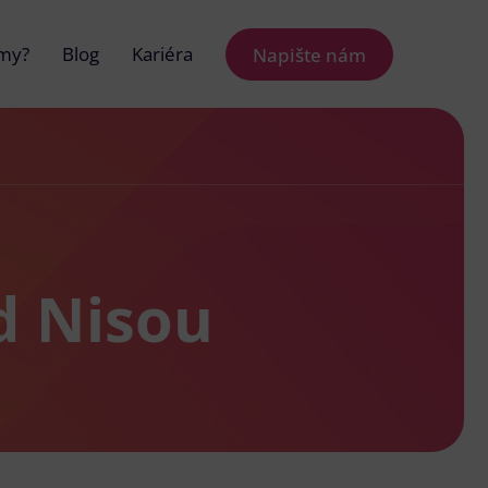
 my?
Blog
Kariéra
Napište nám
d Nisou