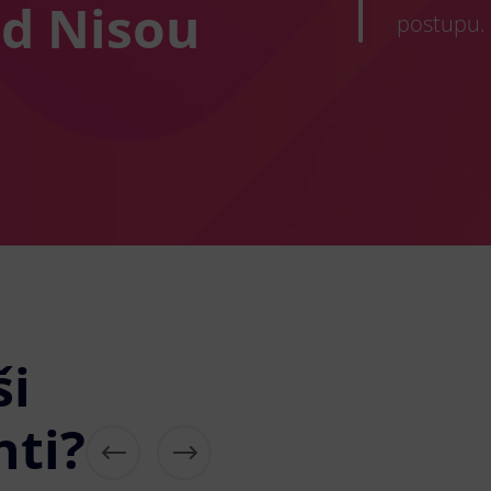
d Nisou
postupu.
ši
nti?