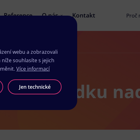
Reference
O nás
Kontakt
Proč
zení webu a zobrazovali
íže souhlasíte s jejich
změnit.
Více informací
dio v Hrádku na
Jen technické