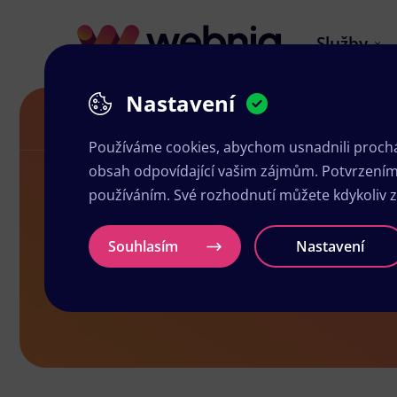
Služby
Nastavení
Grafické studio v Hrádku nad Nisou
Používáme cookies, abychom usnadnili prochá
obsah odpovídající vašim zájmům. Potvrzením n
používáním. Své rozhodnutí můžete kdykoliv 
Grafické stu
Souhlasím
Nastavení