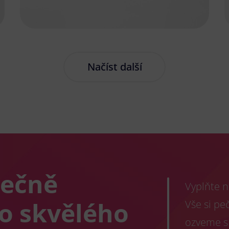
Načíst další
lečně
Vyplňte n
co skvělého
Vše si pe
ozveme s