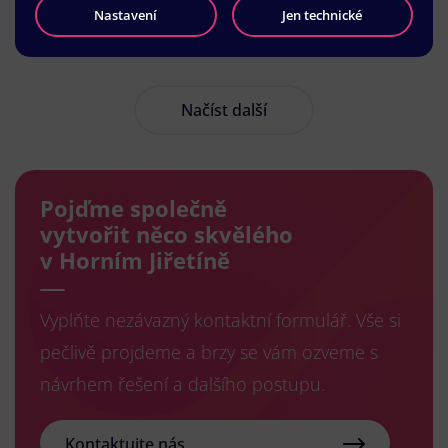
Nastavení
Jen technické
Načíst další
Pojďme společně
vytvořit něco skvělého
v Horním Jiřetíně
Vyplňte nezávazný kontaktní formulář. Vše si
pečlivě projdeme a brzy se vám ozveme s
návrhem řešení a dalšího postupu.
Kontaktujte nás