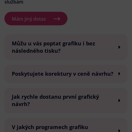
službám
.
Mám jiný dotaz
Můžu u vás poptat grafiku i bez
následného tisku?
Poskytujete korektury v ceně návrhu?
Jak rychle dostanu první grafický
návrh?
V jakých programech grafiku