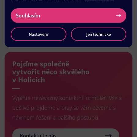
Souhlasím
Načíst další
Nastavení
Jen technické
Pojďme společně
vytvořit něco skvělého
v Holicích
Vyplňte nezávazný kontaktní formulář. Vše si
pečlivě projdeme a brzy se vám ozveme s
návrhem řešení a dalšího postupu.
Kontaktujte nás