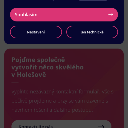
Souhlasím
Načíst další
Nastavení
Jen technické
Pojďme společně
vytvořit něco skvělého
v Holešově
Vyplňte nezávazný kontaktní formulář. Vše si
pečlivě projdeme a brzy se vám ozveme s
návrhem řešení a dalšího postupu.
Kontaktujte nás