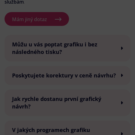
službám
.
Mám jiný dotaz
Můžu u vás poptat grafiku i bez
následného tisku?
Poskytujete korektury v ceně návrhu?
Jak rychle dostanu první grafický
návrh?
V jakých programech grafiku