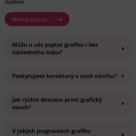
službám
.
Mám jiný dotaz
Můžu u vás poptat grafiku i bez
následného tisku?
Poskytujete korektury v ceně návrhu?
Jak rychle dostanu první grafický
návrh?
V jakých programech grafiku