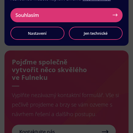
Souhlasím
Načíst další
Nastavení
Jen technické
Pojďme společně
vytvořit něco skvělého
ve Fulneku
Vyplňte nezávazný kontaktní formulář. Vše si
pečlivě projdeme a brzy se vám ozveme s
návrhem řešení a dalšího postupu.
Kontaktujte nás