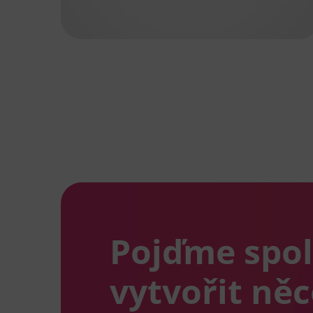
Pojďme spo
vytvořit ně