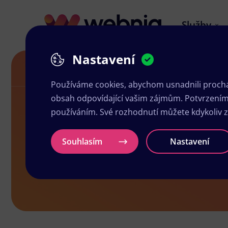
Služby
Nastavení
Grafické studio v Dačicích
Používáme cookies, abychom usnadnili prochá
obsah odpovídající vašim zájmům. Potvrzením n
používáním. Své rozhodnutí můžete kdykoliv 
Grafické stu
Souhlasím
Nastavení