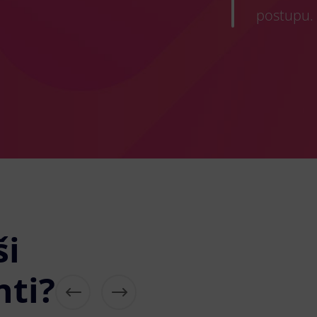
postupu.
ši
nti?