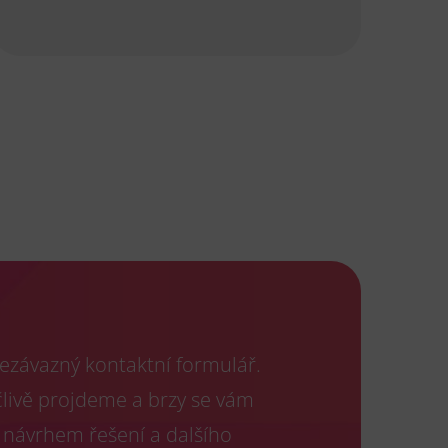
ezávazný kontaktní formulář.
člivě projdeme a brzy se vám
 návrhem řešení a dalšího