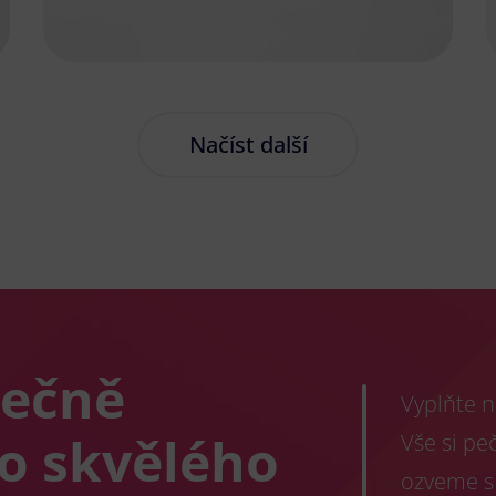
Načíst další
lečně
Vyplňte n
co skvělého
Vše si pe
ozveme s