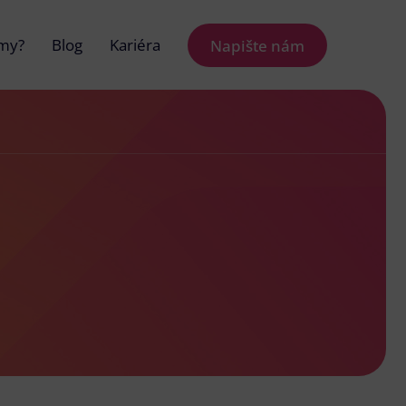
 my?
Blog
Kariéra
Napište nám