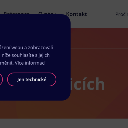
Reference
O nás
Kontakt
Proč
zení webu a zobrazovali
íže souhlasíte s jejich
změnit.
Více informací
dio v Dačicích
Jen technické