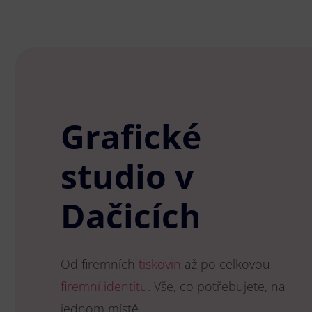
Grafické
studio v
Dačicích
Od firemních
tiskovin
až po celkovou
firemní identitu
. Vše, co potřebujete, na
jednom místě.