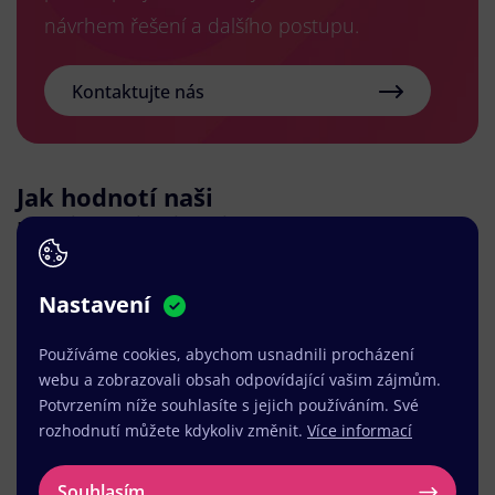
návrhem řešení a dalšího postupu.
Kontaktujte nás
Jak hodnotí naši
práci sami klienti?
Nastavení
Používáme cookies, abychom usnadnili procházení
Společnost WEBNIA s.r.o. jsem zvolil na základě
webu a zobrazovali obsah odpovídající vašim zájmům.
referencí a jimi realizovaného webu, který se mi
Potvrzením níže souhlasíte s jejich používáním. Své
konstrukčně libíl. Návrh webu a spolupráce
rozhodnutí můžete kdykoliv změnit.
Více informací
probíhala naprosto perfektně. Realizace byla
velmi rychlá a efektivní, kdy odpovědi na otázky,
Souhlasím