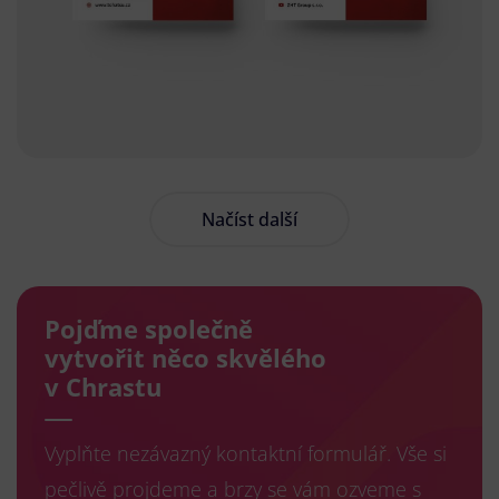
Načíst další
Pojďme společně
vytvořit něco skvělého
v Chrastu
Vyplňte nezávazný kontaktní formulář. Vše si
pečlivě projdeme a brzy se vám ozveme s