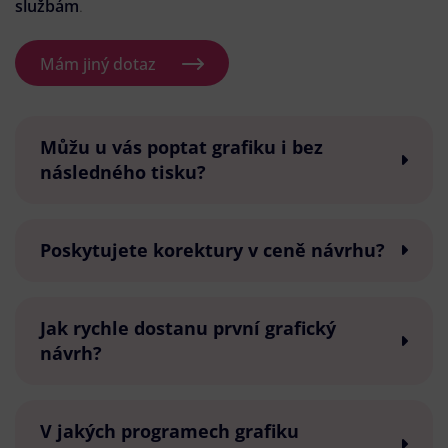
službám
.
Mám jiný dotaz
Můžu u vás poptat grafiku i bez
následného tisku?
Poskytujete korektury v ceně návrhu?
Jak rychle dostanu první grafický
návrh?
V jakých programech grafiku