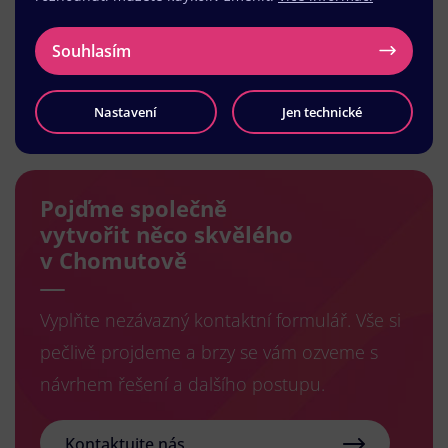
Souhlasím
Načíst další
Nastavení
Jen technické
Pojďme společně
vytvořit něco skvělého
v Chomutově
Vyplňte nezávazný kontaktní formulář. Vše si
pečlivě projdeme a brzy se vám ozveme s
návrhem řešení a dalšího postupu.
Kontaktujte nás