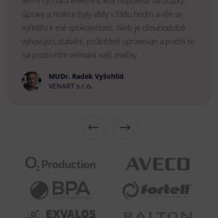
velmi rychlá a efektivní, kdy odpovědi na otázky,
úpravy a reakce byly vždy v řádu hodin a vše se
vyřešilo k mé spokojenosti. Web je dlouhodobě
vyhovující, stabilní, průběžně upravován a podílí se
na pozitivním vnímání naší značky.
MUDr. Radek Vyšohlíd
,
VENART s.r.o.