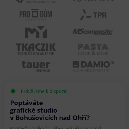
Právě jsme k dispozici.
Poptáváte
grafické studio
v Bohušovicích nad Ohří?
Poptáváte grafické služby v Bohušovicích nad