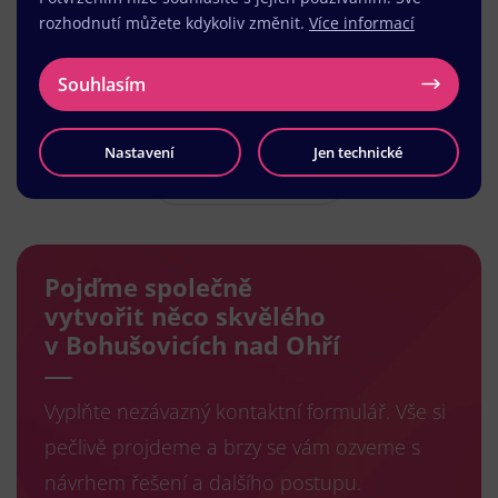
rozhodnutí můžete kdykoliv změnit.
Více informací
Souhlasím
Nastavení
Jen technické
Načíst další
Pojďme společně
vytvořit něco skvělého
v Bohušovicích nad Ohří
Vyplňte nezávazný kontaktní formulář. Vše si
pečlivě projdeme a brzy se vám ozveme s
návrhem řešení a dalšího postupu.