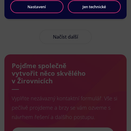
Nastavení
Jen technické
Načíst další
Pojďme společně
vytvořit něco skvělého
v Žirovnicích
Vyplňte nezávazný kontaktní formulář. Vše si
pečlivě projdeme a brzy se vám ozveme s
návrhem řešení a dalšího postupu.