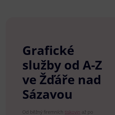
Grafické
služby od A-Z
ve Žďáře nad
Sázavou
Od běžný firemních
tiskovin
až po