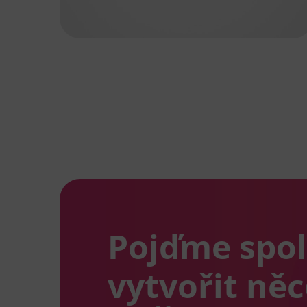
Pojďme spo
vytvořit ně