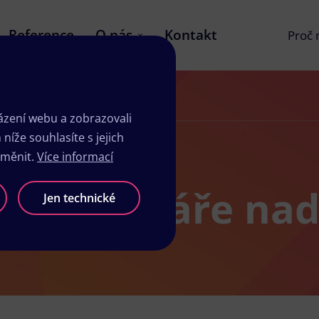
Reference
O nás
Kontakt
Proč
zení webu a zobrazovali
íže souhlasíte s jejich
změnit.
Více informací
žby ve Žďáře na
Jen technické