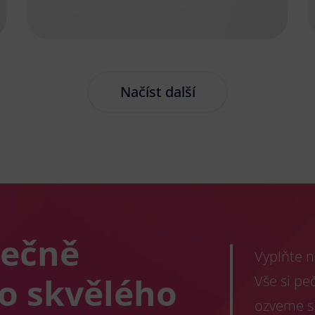
Načíst další
lečně
Vyplňte n
co skvělého
Vše si pe
ozveme s