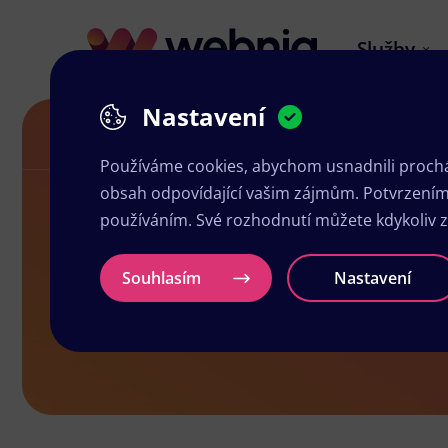
Služby
Nastavení
Grafické služby ve Žďáře nad Sázavou
Používáme cookies, abychom usnadnili prochá
obsah odpovídající vašim zájmům. Potvrzením n
používáním. Své rozhodnutí můžete kdykoliv 
Grafické slu
Souhlasím
Nastavení