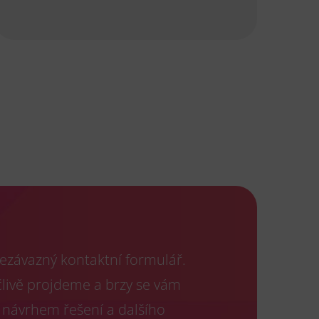
ezávazný kontaktní formulář.
člivě projdeme a brzy se vám
 návrhem řešení a dalšího