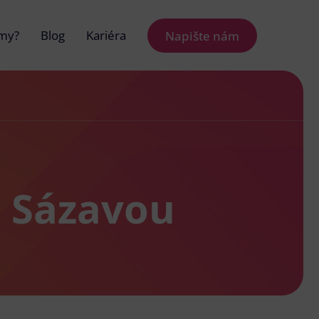
 my?
Blog
Kariéra
Napište nám
d Sázavou