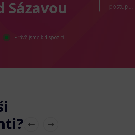
d Sázavou
postupu.
Právě jsme k dispozici.
ši
nti?