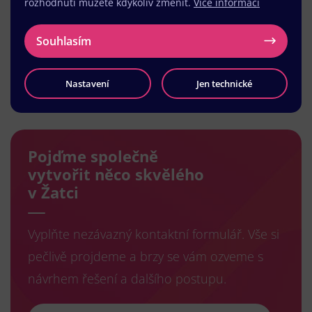
rozhodnutí můžete kdykoliv změnit.
Více informací
Souhlasím
Nastavení
Jen technické
Načíst další
Pojďme společně
vytvořit něco skvělého
v Žatci
Vyplňte nezávazný kontaktní formulář. Vše si
pečlivě projdeme a brzy se vám ozveme s
návrhem řešení a dalšího postupu.