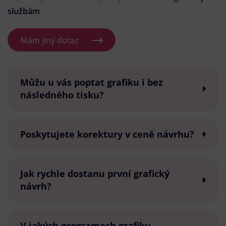
službám
.
Mám jiný dotaz
Můžu u vás poptat grafiku i bez
následného tisku?
Poskytujete korektury v ceně návrhu?
Jak rychle dostanu první grafický
návrh?
V jakých programech grafiku