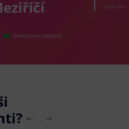
eziříčí
postupu.
Právě jsme k dispozici.
ši
nti?