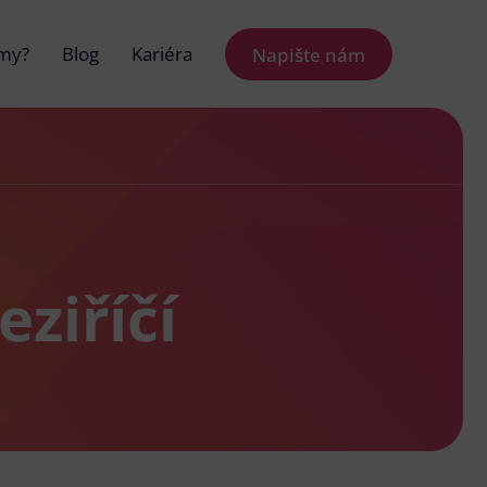
 my?
Blog
Kariéra
Napište nám
ziříčí