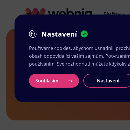
Služby
Nastavení
Grafické služby ve Velkém Meziříčí
Používáme cookies, abychom usnadnili prochá
obsah odpovídající vašim zájmům. Potvrzením n
používáním. Své rozhodnutí můžete kdykoliv 
Grafické slu
Souhlasím
Nastavení