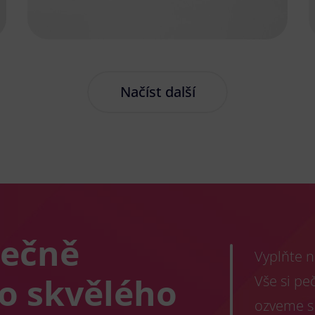
Načíst další
lečně
Vyplňte n
co skvělého
Vše si pe
ozveme s