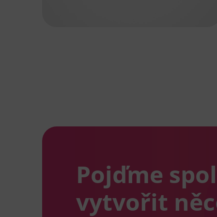
Pojďme spo
vytvořit ně