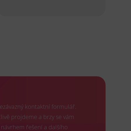
ezávazný kontaktní formulář.
člivě projdeme a brzy se vám
 návrhem řešení a dalšího