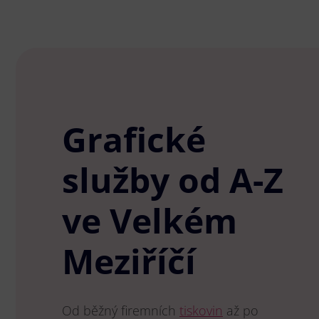
Grafické
služby od A-Z
ve Velkém
Meziříčí
Od běžný firemních
tiskovin
až po