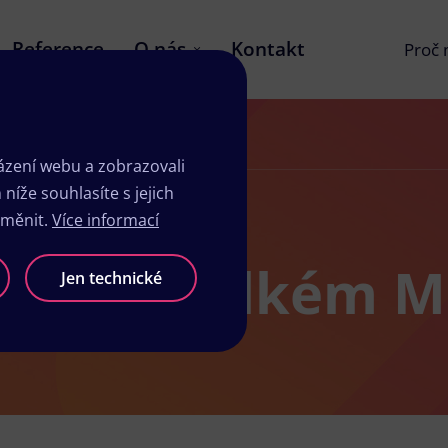
Reference
O nás
Kontakt
Proč
zení webu a zobrazovali
íže souhlasíte s jejich
změnit.
Více informací
žby ve Velkém Me
Jen technické