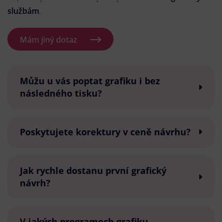
službám
.
Mám jiný dotaz
Můžu u vás poptat grafiku i bez
následného tisku?
Poskytujete korektury v ceně návrhu?
Jak rychle dostanu první grafický
návrh?
V jakých programech grafiku