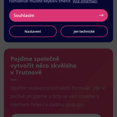
rozhodnutí můžete kdykoliv změnit.
Více informací
Souhlasím
Nastavení
Jen technické
Načíst další
Pojďme společně
vytvořit něco skvělého
v Trutnově
Vyplňte nezávazný kontaktní formulář. Vše si
pečlivě projdeme a brzy se vám ozveme s
návrhem řešení a dalšího postupu.