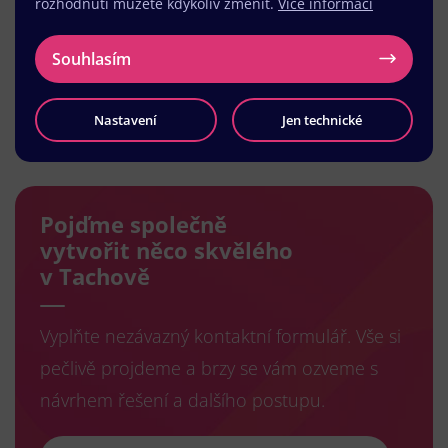
rozhodnutí můžete kdykoliv změnit.
Více informací
Souhlasím
Nastavení
Jen technické
Načíst další
Pojďme společně
vytvořit něco skvělého
v Tachově
Vyplňte nezávazný kontaktní formulář. Vše si
pečlivě projdeme a brzy se vám ozveme s
návrhem řešení a dalšího postupu.