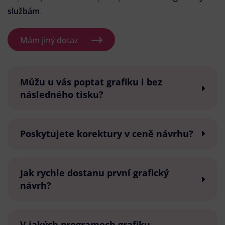
službám
.
Mám jiný dotaz
Můžu u vás poptat grafiku i bez
následného tisku?
Poskytujete korektury v ceně návrhu?
Jak rychle dostanu první grafický
návrh?
V jakých programech grafiku