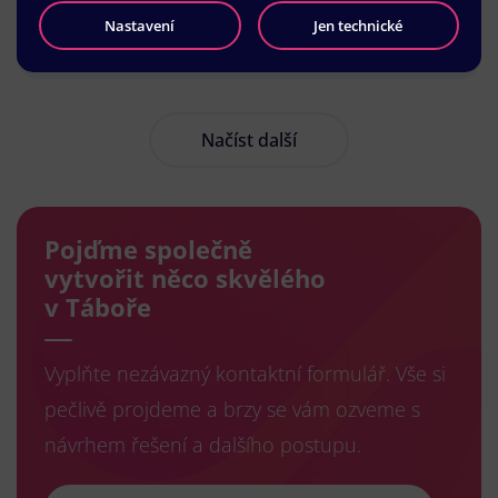
Nastavení
Jen technické
Načíst další
Pojďme společně
vytvořit něco skvělého
v Táboře
Vyplňte nezávazný kontaktní formulář. Vše si
pečlivě projdeme a brzy se vám ozveme s
návrhem řešení a dalšího postupu.