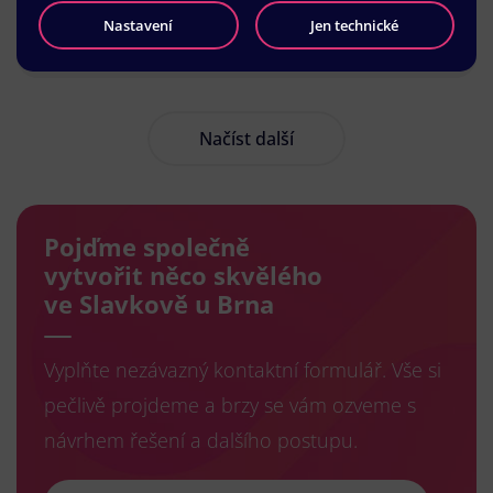
Nastavení
Jen technické
Načíst další
Pojďme společně
vytvořit něco skvělého
ve Slavkově u Brna
Vyplňte nezávazný kontaktní formulář. Vše si
pečlivě projdeme a brzy se vám ozveme s
návrhem řešení a dalšího postupu.