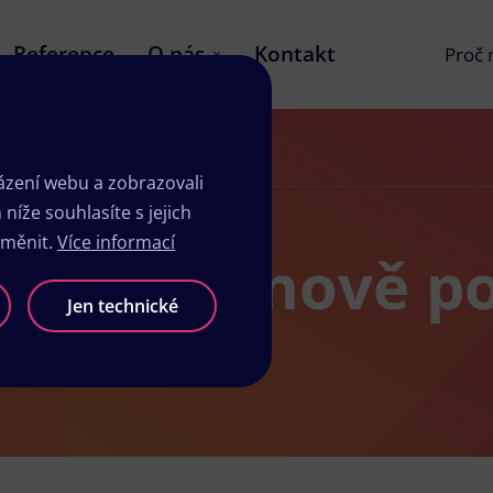
Reference
O nás
Kontakt
Proč
těm
zení webu a zobrazovali
íže souhlasíte s jejich
změnit.
Více informací
žby v Rožnově p
Jen technické