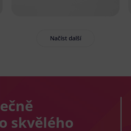
Načíst další
lečně
co skvělého