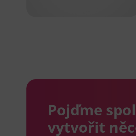
Pojďme spo
vytvořit ně