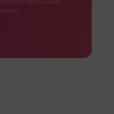
s návrhem řešení a dalšího
postupu.