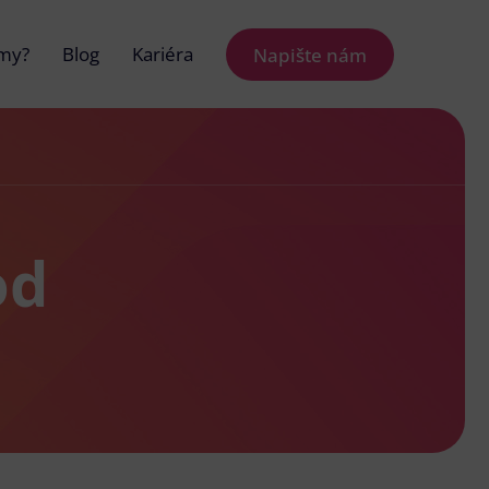
 my?
Blog
Kariéra
Napište nám
od