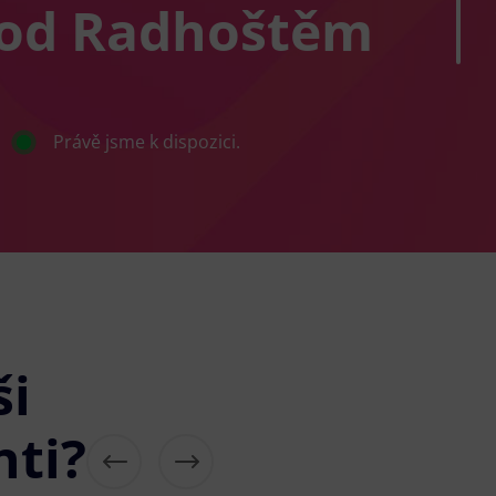
pod Radhoštěm
Právě jsme k dispozici.
ši
nti?