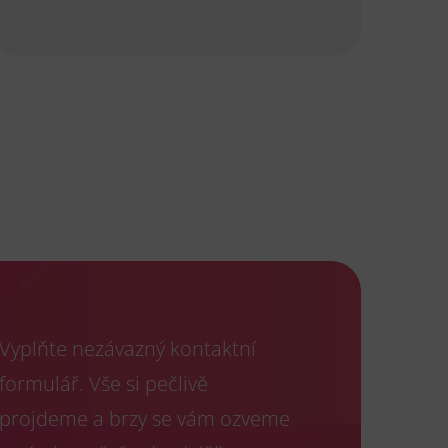
Vyplňte nezávazný kontaktní
formulář. Vše si pečlivě
projdeme a brzy se vám ozveme