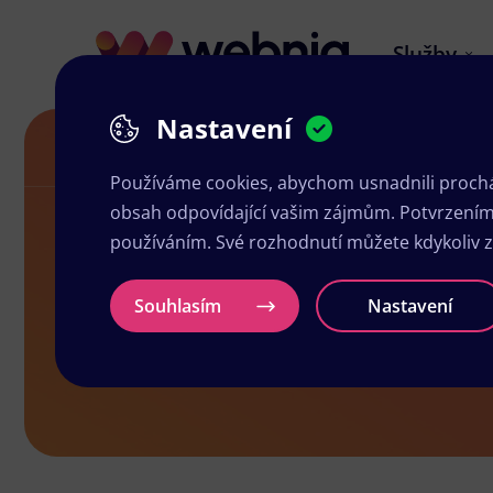
Služby
Nastavení
Grafické služby v Rožnově pod Radhoš
Používáme cookies, abychom usnadnili prochá
obsah odpovídající vašim zájmům. Potvrzením n
používáním. Své rozhodnutí můžete kdykoliv 
Grafické slu
Souhlasím
Nastavení
Radhoštěm