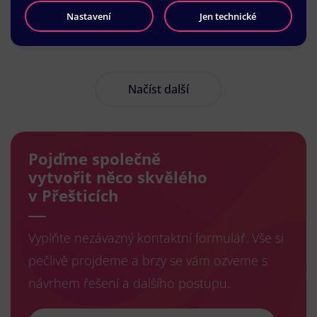
Nastavení
Jen technické
Načíst další
Pojďme společně
vytvořit něco skvělého
v Přešticích
Vyplňte nezávazný kontaktní formulář. Vše si
pečlivě projdeme a brzy se vám ozveme s
návrhem řešení a dalšího postupu.