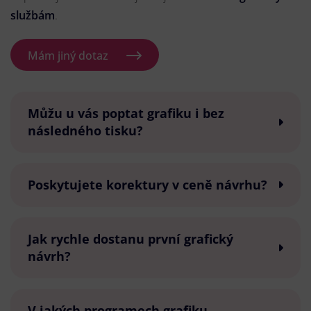
službám
.
Mám jiný dotaz
Můžu u vás poptat grafiku i bez
následného tisku?
Poskytujete korektury v ceně návrhu?
Jak rychle dostanu první grafický
návrh?
V jakých programech grafiku