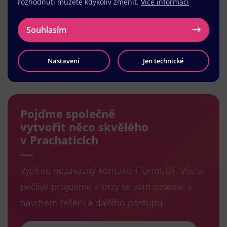
rozhodnutí můžete kdykoliv změnit.
Více informací
Souhlasím
Nastavení
Jen technické
Načíst další
Pojďme společně
vytvořit něco skvělého
v Prachaticích
Vyplňte nezávazný kontaktní formulář. Vše si
pečlivě projdeme a brzy se vám ozveme s
návrhem řešení a dalšího postupu.