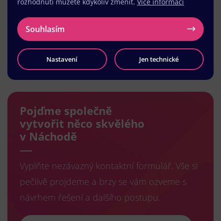
rozhodnutí můžete kdykoliv změnit.
Více informací
Souhlasím
Nastavení
Jen technické
Načíst další
Pojďme společně
vytvořit něco skvělého
v Náchodě
Vyplňte nezávazný kontaktní formulář. Vše si
pečlivě projdeme a brzy se vám ozveme s
návrhem řešení a dalšího postupu.