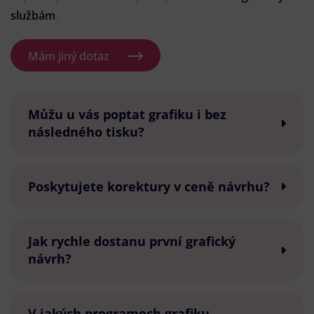
službám
.
Mám jiný dotaz
Můžu u vás poptat grafiku i bez
následného tisku?
Poskytujete korektury v ceně návrhu?
Jak rychle dostanu první grafický
návrh?
V jakých programech grafiku