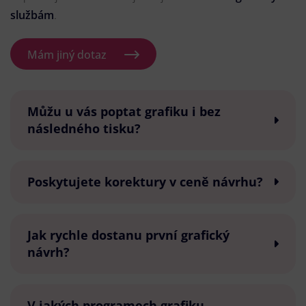
službám
.
Mám jiný dotaz
Můžu u vás poptat grafiku i bez
následného tisku?
Poskytujete korektury v ceně návrhu?
Jak rychle dostanu první grafický
návrh?
V jakých programech grafiku