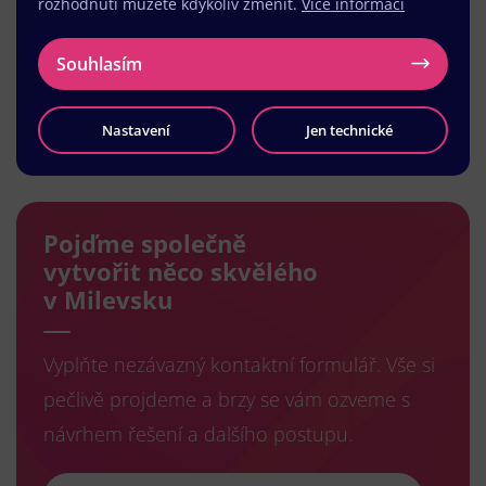
rozhodnutí můžete kdykoliv změnit.
Více informací
Souhlasím
Nastavení
Jen technické
Načíst další
Pojďme společně
vytvořit něco skvělého
v Milevsku
Vyplňte nezávazný kontaktní formulář. Vše si
pečlivě projdeme a brzy se vám ozveme s
návrhem řešení a dalšího postupu.