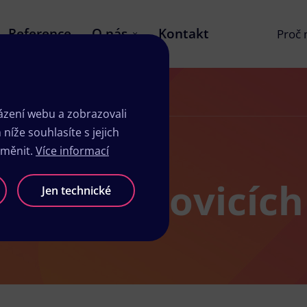
Reference
O nás
Kontakt
Proč
zení webu a zobrazovali
íže souhlasíte s jejich
změnit.
Více informací
žby v Kunovicích
Jen technické