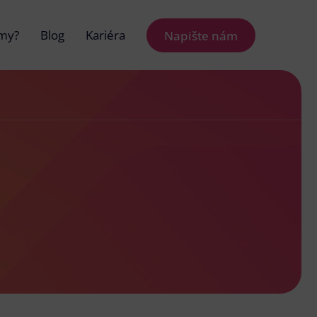
 my?
Blog
Kariéra
Napište nám