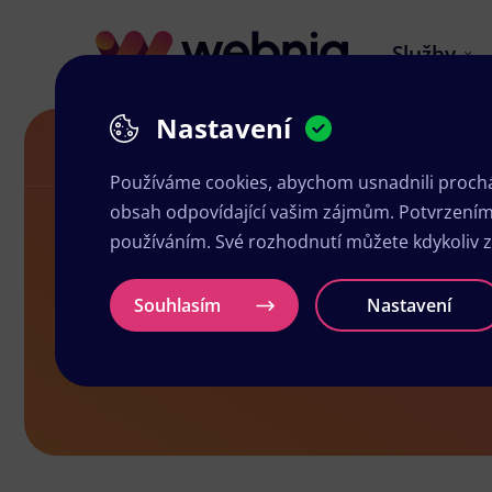
Služby
Nastavení
Grafické služby v Kunovicích
Používáme cookies, abychom usnadnili prochá
obsah odpovídající vašim zájmům. Potvrzením n
používáním. Své rozhodnutí můžete kdykoliv 
Grafické slu
Souhlasím
Nastavení