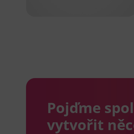
Pojďme spo
vytvořit ně