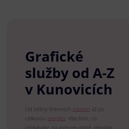
Grafické
služby od A-Z
v Kunovicích
Od běžný firemních
tiskovin
až po
celkovou
identitu
. Všechno, co
očekáváte, na jednom místě. Hledáte