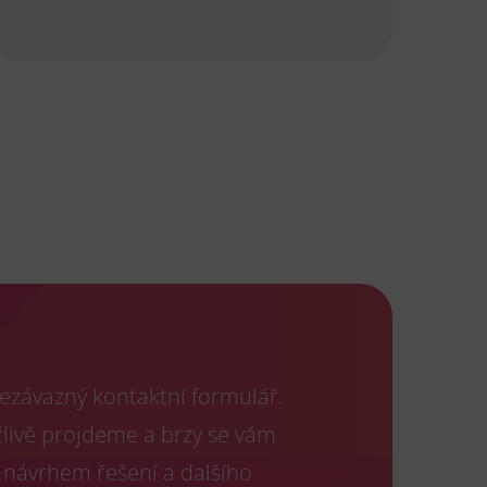
ezávazný kontaktní formulář.
člivě projdeme a brzy se vám
 návrhem řešení a dalšího