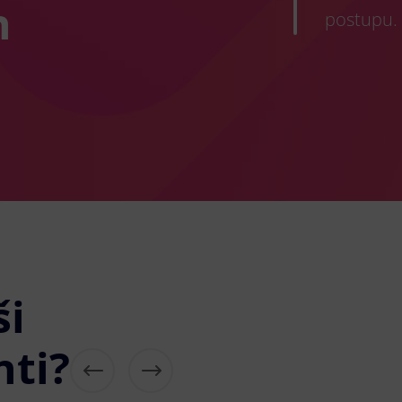
h
postupu.
ši
nti?