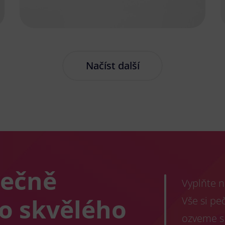
Načíst další
lečně
Vyplňte n
co skvělého
Vše si pe
ozveme s