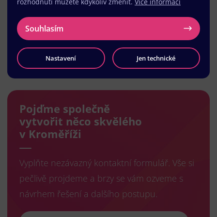
rozhodnutí můžete kdykoliv změnit.
Více informací
Souhlasím
Nastavení
Jen technické
Načíst další
Pojďme společně
vytvořit něco skvělého
v Kroměříži
Vyplňte nezávazný kontaktní formulář. Vše si
pečlivě projdeme a brzy se vám ozveme s
návrhem řešení a dalšího postupu.