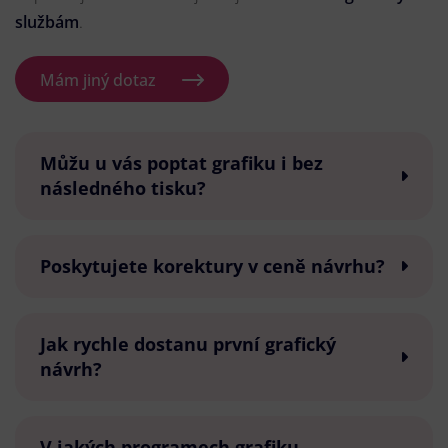
službám
.
Mám jiný dotaz
Můžu u vás poptat grafiku i bez
následného tisku?
Poskytujete korektury v ceně návrhu?
Jak rychle dostanu první grafický
návrh?
V jakých programech grafiku