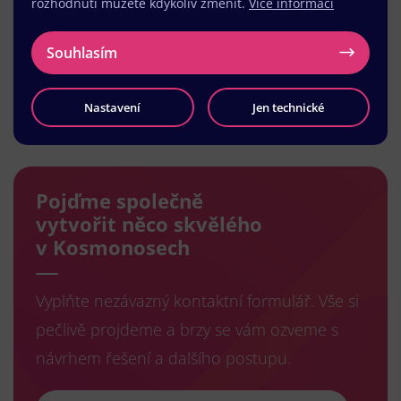
rozhodnutí můžete kdykoliv změnit.
Více informací
Souhlasím
Nastavení
Jen technické
Načíst další
Pojďme společně
vytvořit něco skvělého
v Kosmonosech
Vyplňte nezávazný kontaktní formulář. Vše si
pečlivě projdeme a brzy se vám ozveme s
návrhem řešení a dalšího postupu.