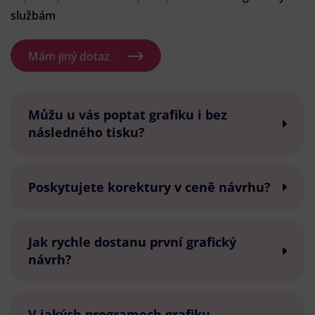
službám
.
Mám jiný dotaz
Můžu u vás poptat grafiku i bez
následného tisku?
Poskytujete korektury v ceně návrhu?
Jak rychle dostanu první grafický
návrh?
V jakých programech grafiku