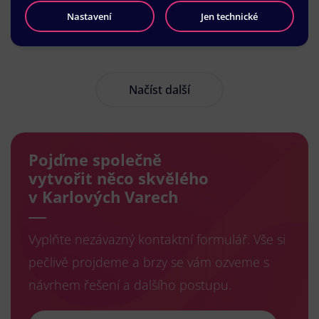
Nastavení
Jen technické
Načíst další
Pojďme společně
vytvořit něco skvělého
v Karlových Varech
Vyplňte nezávazný kontaktní formulář. Vše si
pečlivě projdeme a brzy se vám ozveme s
návrhem řešení a dalšího postupu.