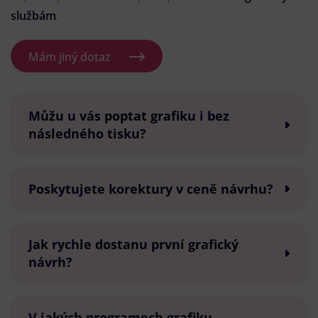
službám
.
Mám jiný dotaz
Můžu u vás poptat grafiku i bez
následného tisku?
Poskytujete korektury v ceně návrhu?
Jak rychle dostanu první grafický
návrh?
V jakých programech grafiku