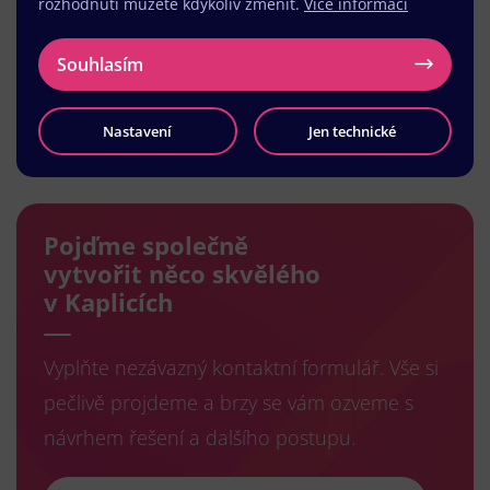
rozhodnutí můžete kdykoliv změnit.
Více informací
Souhlasím
Nastavení
Jen technické
Načíst další
Pojďme společně
vytvořit něco skvělého
v Kaplicích
Vyplňte nezávazný kontaktní formulář. Vše si
pečlivě projdeme a brzy se vám ozveme s
návrhem řešení a dalšího postupu.