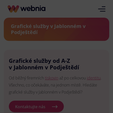
Grafické služby v Jablonném v
Podještědí
Grafické služby od A-Z
v Jablonném v Podještědí
Od běžný firemních
tiskovin
až po celkovou
identitu
.
Všechno, co očekáváte, na jednom místě. Hledáte
grafické služby v Jablonném v Podještědí?
Kontaktujte nás