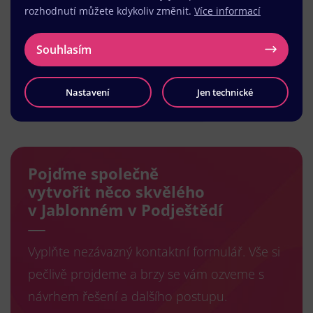
rozhodnutí můžete kdykoliv změnit.
Více informací
Souhlasím
Nastavení
Jen technické
Načíst další
Pojďme společně
vytvořit něco skvělého
v Jablonném v Podještědí
Vyplňte nezávazný kontaktní formulář. Vše si
pečlivě projdeme a brzy se vám ozveme s
návrhem řešení a dalšího postupu.