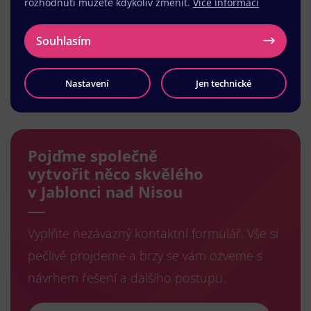
rozhodnutí můžete kdykoliv změnit.
Více informací
Souhlasím
Nastavení
Jen technické
Načíst další
Pojďme společně
vytvořit něco skvělého
v Jablonci nad Nisou
Vyplňte nezávazný kontaktní formulář. Vše si
pečlivě projdeme a brzy se vám ozveme s
návrhem řešení a dalšího postupu.