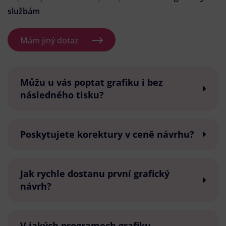
službám
.
Mám jiný dotaz
Můžu u vás poptat grafiku i bez
následného tisku?
Poskytujete korektury v ceně návrhu?
Jak rychle dostanu první grafický
návrh?
V jakých programech grafiku