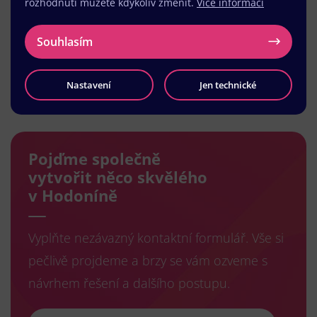
rozhodnutí můžete kdykoliv změnit.
Více informací
Souhlasím
Nastavení
Jen technické
Načíst další
Pojďme společně
vytvořit něco skvělého
v Hodoníně
Vyplňte nezávazný kontaktní formulář. Vše si
pečlivě projdeme a brzy se vám ozveme s
návrhem řešení a dalšího postupu.