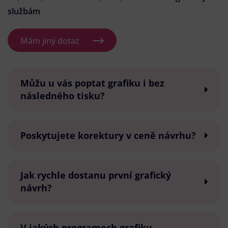
službám
.
Mám jiný dotaz
Můžu u vás poptat grafiku i bez
následného tisku?
Poskytujete korektury v ceně návrhu?
Jak rychle dostanu první grafický
návrh?
V jakých programech grafiku