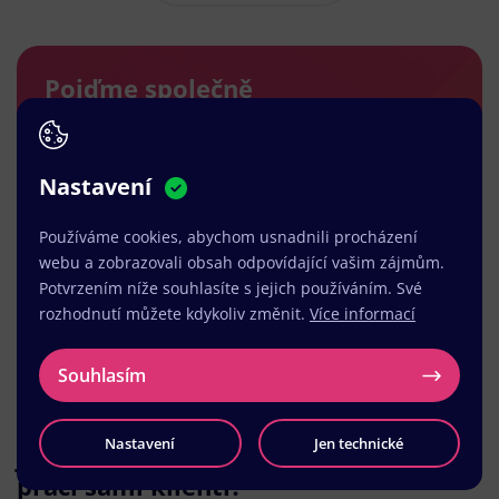
Pojďme společně
vytvořit něco skvělého
v Hejnicích
Nastavení
Vyplňte nezávazný kontaktní formulář. Vše si
Používáme cookies, abychom usnadnili procházení
pečlivě projdeme a brzy se vám ozveme s
webu a zobrazovali obsah odpovídající vašim zájmům.
návrhem řešení a dalšího postupu.
Potvrzením níže souhlasíte s jejich používáním. Své
rozhodnutí můžete kdykoliv změnit.
Více informací
Kontaktujte nás
Souhlasím
Nastavení
Jen technické
Jak hodnotí naši
práci sami klienti?