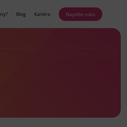
 my?
Blog
Kariéra
Napište nám