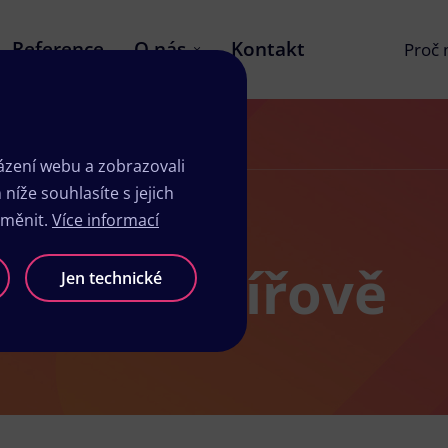
Reference
O nás
Kontakt
Proč
zení webu a zobrazovali
íže souhlasíte s jejich
změnit.
Více informací
žby v Havířově
Jen technické