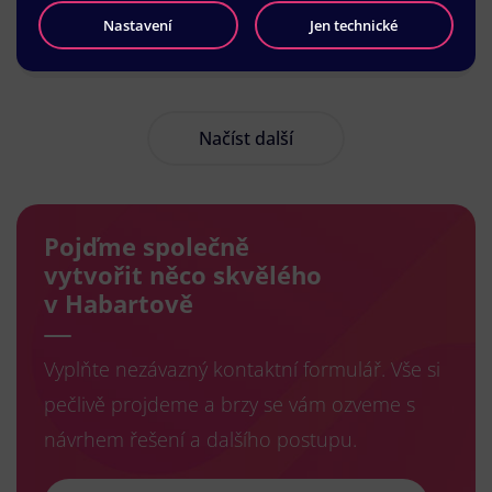
Nastavení
Jen technické
Načíst další
Pojďme společně
vytvořit něco skvělého
v Habartově
Vyplňte nezávazný kontaktní formulář. Vše si
pečlivě projdeme a brzy se vám ozveme s
návrhem řešení a dalšího postupu.