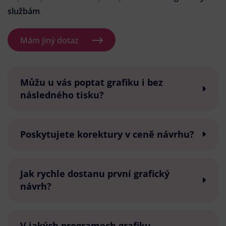
službám
.
Mám jiný dotaz
Můžu u vás poptat grafiku i bez
následného tisku?
Poskytujete korektury v ceně návrhu?
Jak rychle dostanu první grafický
návrh?
V jakých programech grafiku