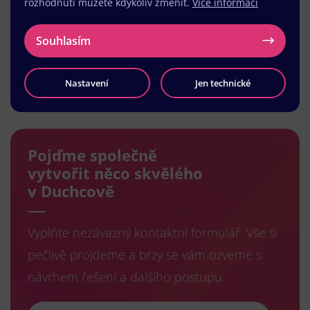
rozhodnutí můžete kdykoliv změnit.
Více informací
Souhlasím
Nastavení
Jen technické
Načíst další
Pojďme společně
vytvořit něco skvělého
v Duchcově
Vyplňte nezávazný kontaktní formulář. Vše si
pečlivě projdeme a brzy se vám ozveme s
návrhem řešení a dalšího postupu.