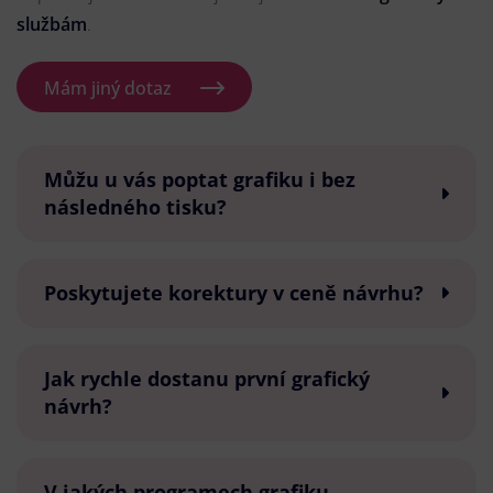
službám
.
Mám jiný dotaz
Můžu u vás poptat grafiku i bez
následného tisku?
Poskytujete korektury v ceně návrhu?
Jak rychle dostanu první grafický
návrh?
V jakých programech grafiku