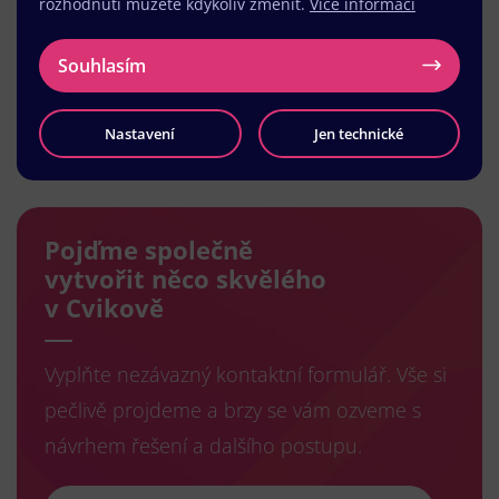
rozhodnutí můžete kdykoliv změnit.
Více informací
Souhlasím
Nastavení
Jen technické
Načíst další
Pojďme společně
vytvořit něco skvělého
v Cvikově
Vyplňte nezávazný kontaktní formulář. Vše si
pečlivě projdeme a brzy se vám ozveme s
návrhem řešení a dalšího postupu.