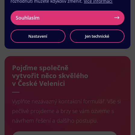
rozhodnutí můžete kdykoliv změnit.
Více informací
Souhlasím
Nastavení
Jen technické
Načíst další
Pojďme společně
vytvořit něco skvělého
v České Velenici
Vyplňte nezávazný kontaktní formulář. Vše si
pečlivě projdeme a brzy se vám ozveme s
návrhem řešení a dalšího postupu.