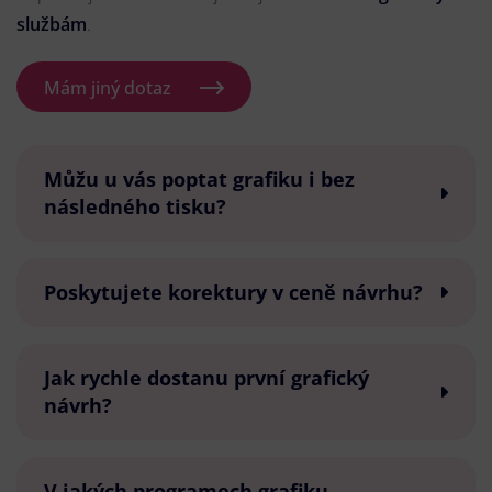
službám
.
Mám jiný dotaz
Můžu u vás poptat grafiku i bez
následného tisku?
Poskytujete korektury v ceně návrhu?
Jak rychle dostanu první grafický
návrh?
V jakých programech grafiku