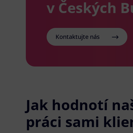
v Českých B
Kontaktujte nás
Jak hodnotí na
práci sami klie