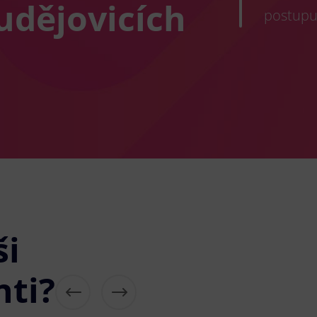
udějovicích
postupu
ši
nti?