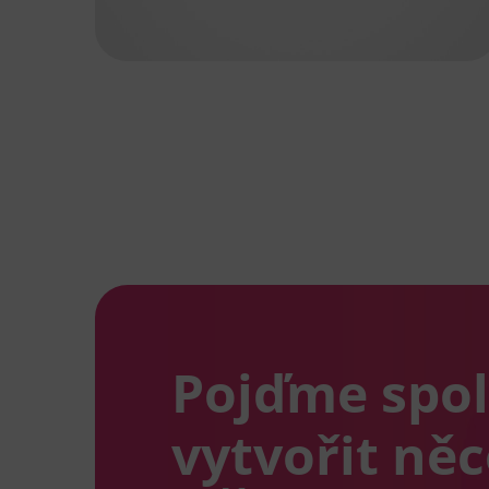
Pojďme spo
vytvořit ně