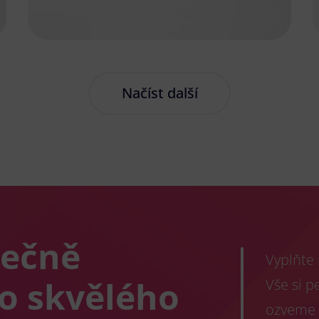
Načíst další
lečně
Vyplňte
co skvělého
Vše si p
ozveme 