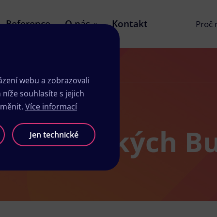
Reference
O nás
Kontakt
Proč
zení webu a zobrazovali
íže souhlasíte s jejich
změnit.
Více informací
žby v Českých B
Jen technické