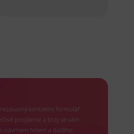
 nezávazný kontaktní formulář.
ečlivě projdeme a brzy se vám
s návrhem řešení a dalšího