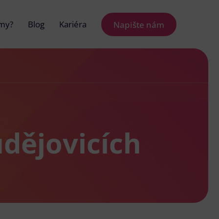
 my?
Blog
Kariéra
Napište nám
udějovicích