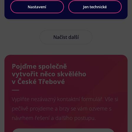
Nastavení
Jen technické
Načíst další
Pojďme společně
vytvořit něco skvělého
v České Třebové
Vyplňte nezávazný kontaktní formulář. Vše si
pečlivě projdeme a brzy se vám ozveme s
návrhem řešení a dalšího postupu.