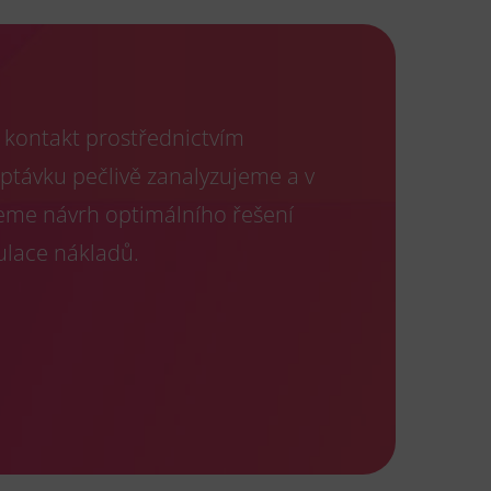
kontakt prostřednictvím
optávku pečlivě zanalyzujeme a v
eme návrh optimálního řešení
ulace nákladů.