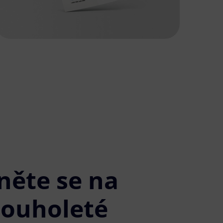
něte se na
louholeté