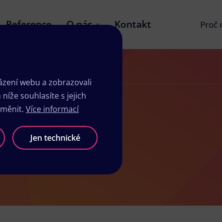
Reference
O nás
Kontakt
Proč
zení webu a zobrazovali
íže souhlasíte s jejich
změnit.
Více informací
 v Zubří
Jen technické