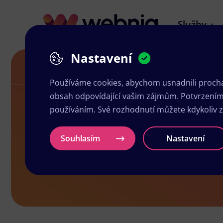
Služby
Nastavení
Akční letáky v Zubří
Používáme cookies, abychom usnadnili prochá
obsah odpovídající vašim zájmům. Potvrzením n
používáním. Své rozhodnutí můžete kdykoliv 
Akční letáky
Souhlasím
Nastavení