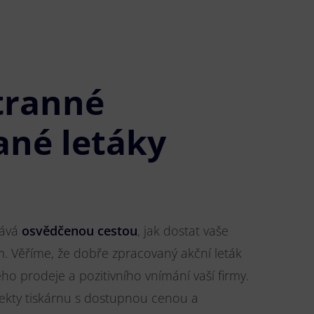
tranné
ané letáky
tává
osvědčenou cestou
, jak dostat vaše
m. Věříme, že dobře zpracovaný akční leták
o prodeje a pozitivního vnímání vaší firmy.
jekty tiskárnu s dostupnou cenou a