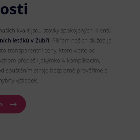
osti
šich kvalit jsou stovky spokojených klientů
ních letáků v Zubří
. Pilířem našich služeb je
to transparentní ceny, které vidíte od
chom předešli jakýmkoliv komplikacím,
ed spuštěním stroje bezplatně prověříme a
hybný výsledek.
ás