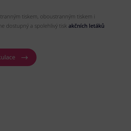
stranným tiskem, oboustranným tiskem i
me dostupný a spolehlivý tisk
akčních letáků
kulace