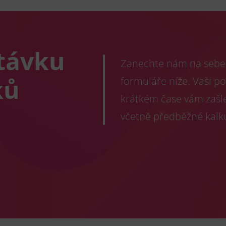
távku
Zanechte nám na sebe 
ků
formuláře níže. Vaši p
krátkém čase vám zašl
včetně předběžné kalk