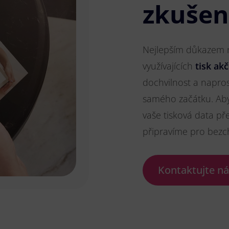
zkušen
Nejlepším důkazem na
využívajících
tisk akč
dochvilnost a napros
samého začátku. Aby
vaše tisková data př
připravíme pro bezc
Kontaktujte n