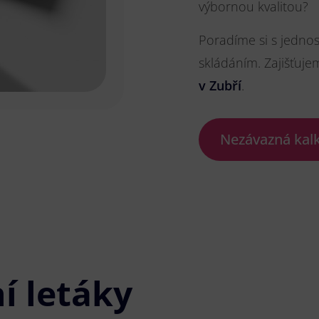
výbornou kvalitou?
Poradíme si s jedno
skládáním. Zajišťuje
v Zubří
.
Nezávazná kal
í letáky