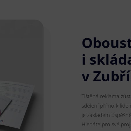
Obous
i sklád
v Zubří
Tištěná reklama zůs
sdělení přímo k lide
je základem úspěšnéh
Hledáte pro své pro