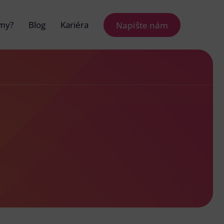
 my?
Blog
Kariéra
Napište nám