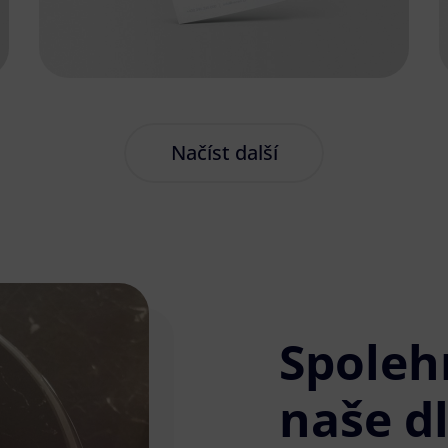
Načíst další
Spoleh
naše d