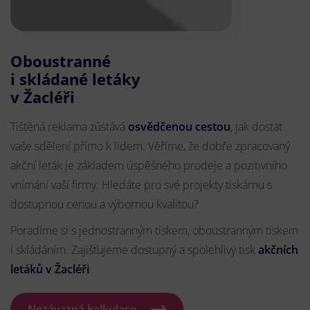
Oboustranné
i skládané letáky
v Žacléři
Tištěná reklama zůstává
osvědčenou cestou
, jak dostat
vaše sdělení přímo k lidem. Věříme, že dobře zpracovaný
akční leták je základem úspěšného prodeje a pozitivního
vnímání vaší firmy. Hledáte pro své projekty tiskárnu s
dostupnou cenou a výbornou kvalitou?
Poradíme si s jednostranným tiskem, oboustranným tiskem
i skládáním. Zajišťujeme dostupný a spolehlivý tisk
akčních
letáků
v Žacléři
.
Nezávazná kalkulace