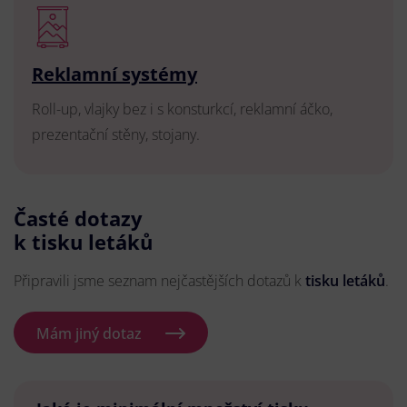
Reklamní systémy
Roll-up, vlajky bez i s konsturkcí, reklamní áčko,
prezentační stěny, stojany.
Časté dotazy
k tisku letáků
Připravili jsme seznam nejčastějších dotazů k
tisku letáků
.
Mám jiný dotaz