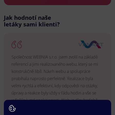
Jak hodnotí naše
letáky sami klienti?
Společnost WEBNIA s.r.o. jsem zvolil na základě
referencí a jimi realizovaného webu, který se mi
konstrukčně libíl. Návrh webu a spolupráce
probíhala naprosto perfektně. Realizace byla
velmi rychlá a efektivní, kdy odpovědi na otázky,
úpravy a reakce byly vždy v řádu hodin a vše se
vyřešilo k mé spokojenosti. Web je dlouhodobě
vyhovující, stabilní, průběžně upravován a podílí se
na pozitivním vnímání naší značky.