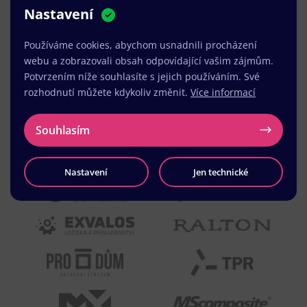
Nastavení
MUDr. Radek Vyšohlíd
,
VENART s.r.o.
Používáme cookies, abychom usnadnili procházení
webu a zobrazovali obsah odpovídající vašim zájmům.
Potvrzením níže souhlasíte s jejich používáním. Své
rozhodnutí můžete kdykoliv změnit.
Více informací
Souhlasím
Nastavení
Jen technické