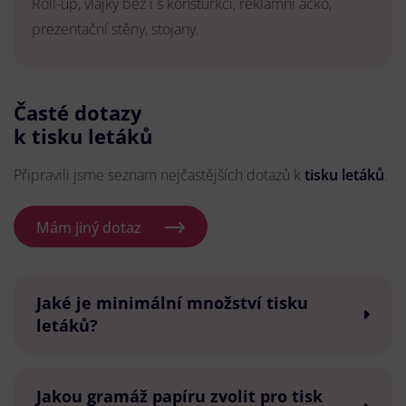
Roll-up, vlajky bez i s konsturkcí, reklamní áčko,
prezentační stěny, stojany.
Časté dotazy
k tisku letáků
Připravili jsme seznam nejčastějších dotazů k
tisku letáků
.
Mám jiný dotaz
Jaké je minimální množství tisku
letáků?
Jakou gramáž papíru zvolit pro tisk