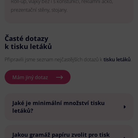
Roll-up, vlajky bez i s konsturkcí, reklamní áčko,
prezentační stěny, stojany.
Časté dotazy
k tisku letáků
Připravili jsme seznam nejčastějších dotazů k
tisku letáků
.
Mám jiný dotaz
Jaké je minimální množství tisku
letáků?
Jakou gramáž papíru zvolit pro tisk