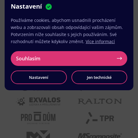
Nastavení
MUDr. Radek Vyšohlíd
,
VENART s.r.o.
Používáme cookies, abychom usnadnili procházení
webu a zobrazovali obsah odpovídající vašim zájmům.
Potvrzením níže souhlasíte s jejich používáním. Své
rozhodnutí můžete kdykoliv změnit.
Více informací
Souhlasím
Nastavení
Jen technické