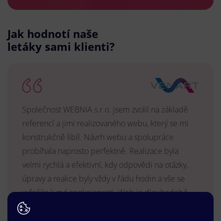
Jak hodnotí naše
letáky sami klienti?
Společnost WEBNIA s.r.o. jsem zvolil na základě
referencí a jimi realizovaného webu, který se mi
konstrukčně libíl. Návrh webu a spolupráce
probíhala naprosto perfektně. Realizace byla
velmi rychlá a efektivní, kdy odpovědi na otázky,
úpravy a reakce byly vždy v řádu hodin a vše se
vyřešilo k mé spokojenosti. Web je dlouhodobě
vyhovující, stabilní, průběžně upravován a podílí se
na pozitivním vnímání naší značky.