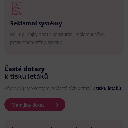
Reklamní systémy
Roll-up, vlajky bez i s konsturkcí, reklamní áčko,
prezentační stěny, stojany.
Časté dotazy
k tisku letáků
Připravili jsme seznam nejčastějších dotazů k
tisku letáků
.
Mám jiný dotaz