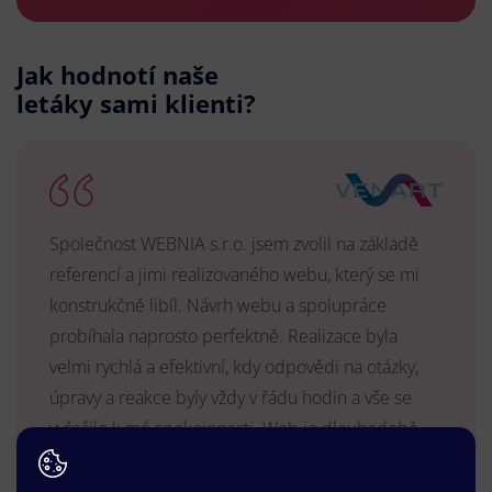
Jak hodnotí naše
letáky sami klienti?
Společnost WEBNIA s.r.o. jsem zvolil na základě
referencí a jimi realizovaného webu, který se mi
konstrukčně libíl. Návrh webu a spolupráce
probíhala naprosto perfektně. Realizace byla
velmi rychlá a efektivní, kdy odpovědi na otázky,
úpravy a reakce byly vždy v řádu hodin a vše se
vyřešilo k mé spokojenosti. Web je dlouhodobě
vyhovující, stabilní, průběžně upravován a podílí se
na pozitivním vnímání naší značky.