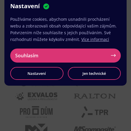
Nastavení
MUDr. Radek Vyšohlíd
,
VENART s.r.o.
Používáme cookies, abychom usnadnili procházení
webu a zobrazovali obsah odpovídající vašim zájmům.
Potvrzením níže souhlasíte s jejich používáním. Své
rozhodnutí můžete kdykoliv změnit.
Více informací
Souhlasím
Nastavení
Jen technické