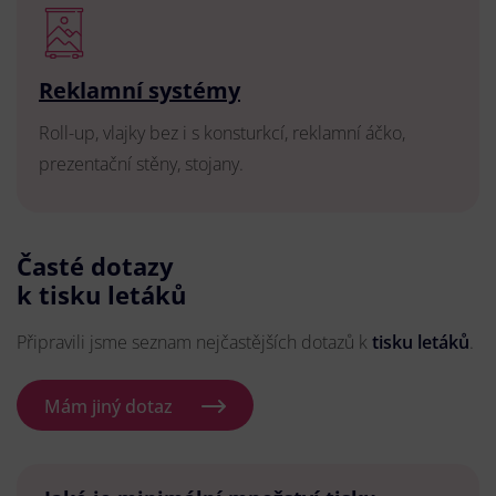
Reklamní systémy
Roll-up, vlajky bez i s konsturkcí, reklamní áčko,
prezentační stěny, stojany.
Časté dotazy
k tisku letáků
Připravili jsme seznam nejčastějších dotazů k
tisku letáků
.
Mám jiný dotaz