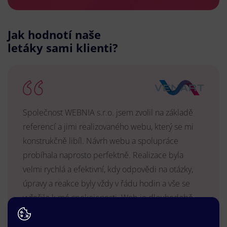
Jak hodnotí naše
letáky sami klienti?
Společnost WEBNIA s.r.o. jsem zvolil na základě
referencí a jimi realizovaného webu, který se mi
konstrukčně libíl. Návrh webu a spolupráce
probíhala naprosto perfektně. Realizace byla
velmi rychlá a efektivní, kdy odpovědi na otázky,
úpravy a reakce byly vždy v řádu hodin a vše se
vyřešilo k mé spokojenosti. Web je dlouhodobě
vyhovující, stabilní, průběžně upravován a podílí se
na pozitivním vnímání naší značky.