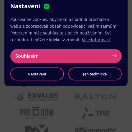
Nastavení
MUDr. Radek Vyšohlíd
,
VENART s.r.o.
Používáme cookies, abychom usnadnili procházení
webu a zobrazovali obsah odpovídající vašim zájmům.
Potvrzením níže souhlasíte s jejich používáním. Své
rozhodnutí můžete kdykoliv změnit.
Více informací
Souhlasím
Nastavení
Jen technické