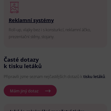
Reklamní systémy
Roll-up, vlajky bez i s konsturkcí, reklamní áčko,
prezentační stěny, stojany.
Časté dotazy
k tisku letáků
Připravili jsme seznam nejčastějších dotazů k
tisku letáků
.
Mám jiný dotaz