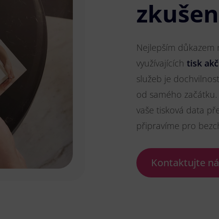
zkušen
Nejlepším důkazem na
využívajících
tisk akč
služeb je dochvilnos
od samého začátku. 
vaše tisková data př
připravíme pro bezc
Kontaktujte n