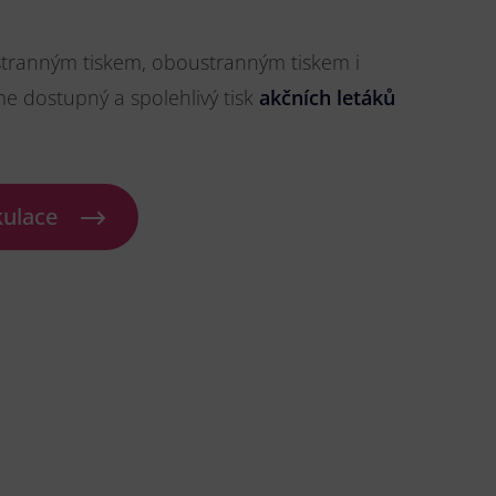
stranným tiskem, oboustranným tiskem i
me dostupný a spolehlivý tisk
akčních letáků
kulace