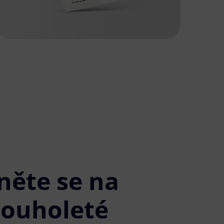
něte se na
louholeté