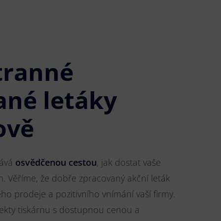
tranné
ané letáky
ově
tává
osvědčenou cestou
, jak dostat vaše
m. Věříme, že dobře zpracovaný akční leták
o prodeje a pozitivního vnímání vaší firmy.
jekty tiskárnu s dostupnou cenou a