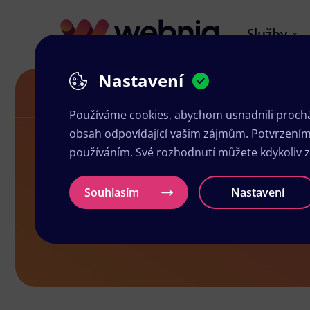
Služby
Nastavení
Akční letáky v Turnově
Používáme cookies, abychom usnadnili prochá
obsah odpovídající vašim zájmům. Potvrzením n
používáním. Své rozhodnutí můžete kdykoliv 
Akční letáky
Souhlasím
Nastavení