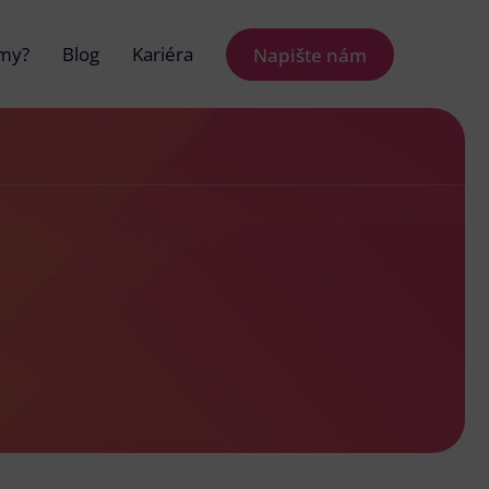
 my?
Blog
Kariéra
Napište nám