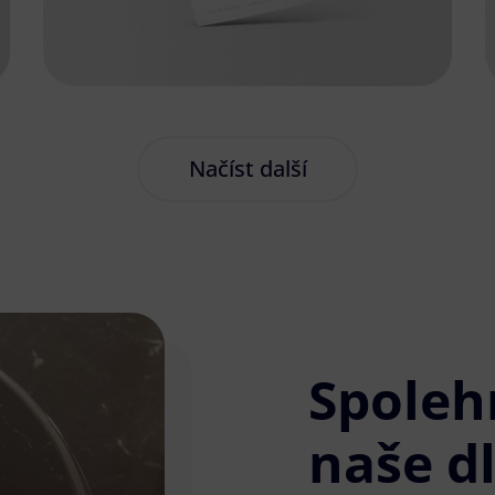
Načíst další
Spoleh
naše d