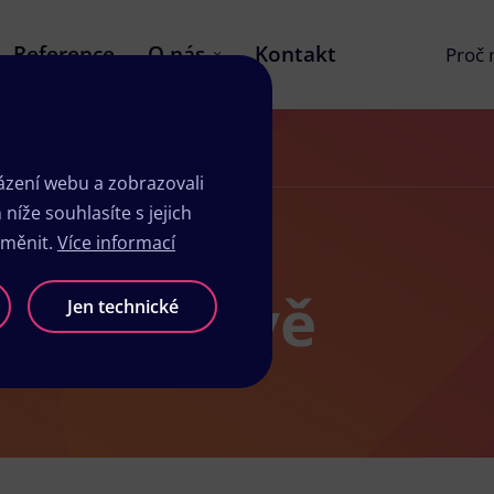
Reference
O nás
Kontakt
Proč
zení webu a zobrazovali
íže souhlasíte s jejich
změnit.
Více informací
 v Turnově
Jen technické