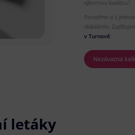
výbornou kvalitou?
Poradíme si s jedno
skládáním. Zajišťuje
v Turnově
.
Nezávazná kal
í letáky