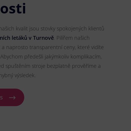
osti
šich kvalit jsou stovky spokojených klientů
ních letáků v Turnově
. Pilířem našich
t a naprosto transparentní ceny, které vidíte
Abychom předešli jakýmkoliv komplikacím,
ed spuštěním stroje bezplatně prověříme a
hybný výsledek.
ás