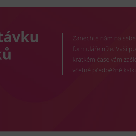
távku
Zanechte nám na sebe 
ků
formuláře níže. Vaši p
krátkém čase vám zašl
včetně předběžné kalk