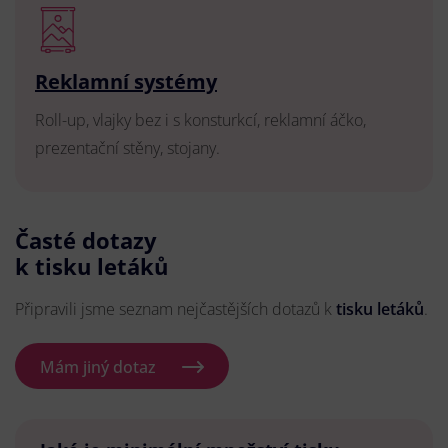
Reklamní systémy
Roll-up, vlajky bez i s konsturkcí, reklamní áčko,
prezentační stěny, stojany.
Časté dotazy
k tisku letáků
Připravili jsme seznam nejčastějších dotazů k
tisku letáků
.
Mám jiný dotaz