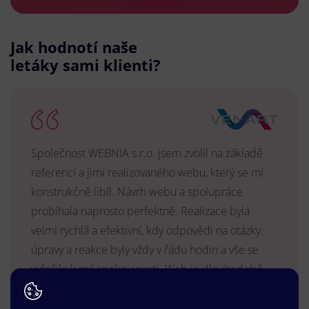
Jak hodnotí naše
letáky sami klienti?
Společnost WEBNIA s.r.o. jsem zvolil na základě
referencí a jimi realizovaného webu, který se mi
konstrukčně libíl. Návrh webu a spolupráce
probíhala naprosto perfektně. Realizace byla
velmi rychlá a efektivní, kdy odpovědi na otázky,
úpravy a reakce byly vždy v řádu hodin a vše se
vyřešilo k mé spokojenosti. Web je dlouhodobě
vyhovující, stabilní, průběžně upravován a podílí se
na pozitivním vnímání naší značky.