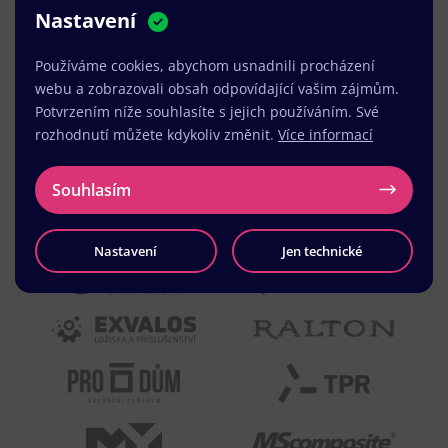
Nastavení
MUDr. Radek Vyšohlíd
,
VENART s.r.o.
Používáme cookies, abychom usnadnili procházení
webu a zobrazovali obsah odpovídající vašim zájmům.
Potvrzením níže souhlasíte s jejich používáním. Své
rozhodnutí můžete kdykoliv změnit.
Více informací
Souhlasím
Nastavení
Jen technické