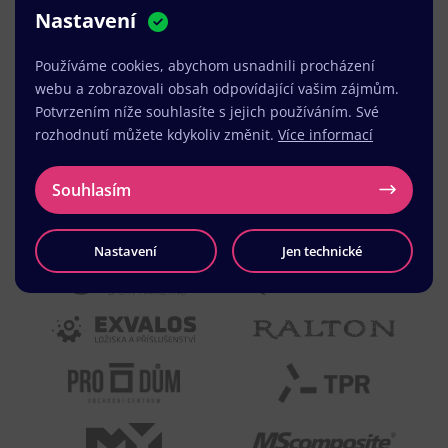
Nastavení
MUDr. Radek Vyšohlíd
,
VENART s.r.o.
Používáme cookies, abychom usnadnili procházení
webu a zobrazovali obsah odpovídající vašim zájmům.
Potvrzením níže souhlasíte s jejich používáním. Své
rozhodnutí můžete kdykoliv změnit.
Více informací
Souhlasím
Nastavení
Jen technické