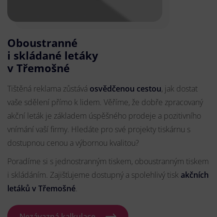
Oboustranné
i skládané letáky
v Třemošné
Tištěná reklama zůstává
osvědčenou cestou
, jak dostat
vaše sdělení přímo k lidem. Věříme, že dobře zpracovaný
akční leták je základem úspěšného prodeje a pozitivního
vnímání vaší firmy. Hledáte pro své projekty tiskárnu s
dostupnou cenou a výbornou kvalitou?
Poradíme si s jednostranným tiskem, oboustranným tiskem
i skládáním. Zajišťujeme dostupný a spolehlivý tisk
akčních
letáků
v Třemošné
.
Nezávazná kalkulace