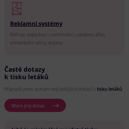
Reklamní systémy
Roll-up, vlajky bez i s konsturkcí, reklamní áčko,
prezentační stěny, stojany.
Časté dotazy
k tisku letáků
Připravili jsme seznam nejčastějších dotazů k
tisku letáků
.
Mám jiný dotaz