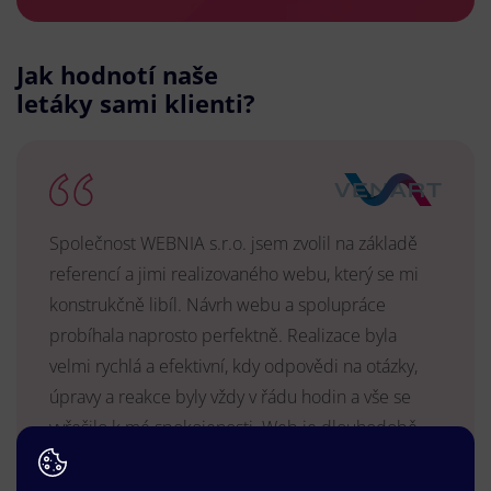
Jak hodnotí naše
letáky sami klienti?
Společnost WEBNIA s.r.o. jsem zvolil na základě
referencí a jimi realizovaného webu, který se mi
konstrukčně libíl. Návrh webu a spolupráce
probíhala naprosto perfektně. Realizace byla
velmi rychlá a efektivní, kdy odpovědi na otázky,
úpravy a reakce byly vždy v řádu hodin a vše se
vyřešilo k mé spokojenosti. Web je dlouhodobě
vyhovující, stabilní, průběžně upravován a podílí se
na pozitivním vnímání naší značky.